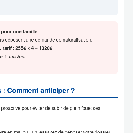
 pour une famille
urs déposent une demande de naturalisation.
tarif : 255€ x 4 = 1020€
.
 à anticiper.
s : Comment anticiper ?
active pour éviter de subir de plein fouet ces
xpire en mai ou juin, essayez de déposer votre dossier