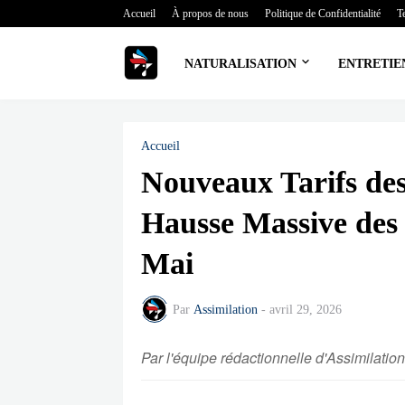
Accueil
À propos de nous
Politique de Confidentialité
T
NATURALISATION
ENTRETIE
Accueil
Nouveaux Tarifs des
Hausse Massive des 
Mai
Par
Assimilation
-
avril 29, 2026
Par l'équipe rédactionnelle d'Assimilation.