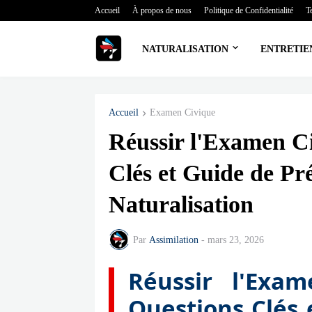
Accueil
À propos de nous
Politique de Confidentialité
T
NATURALISATION
ENTRETIE
Accueil
Examen Civique
Réussir l'Examen Ci
Clés et Guide de Pré
Naturalisation
Par
Assimilation
-
mars 23, 2026
Réussir l'Exa
Questions Clés 