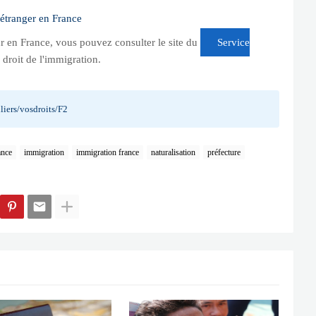
 étranger en France
ur en France, vous pouvez consulter le site du
Service
droit de l'immigration.
liers/vosdroits/F2
ance
immigration
immigration france
naturalisation
préfecture