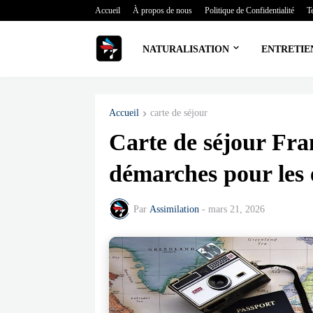
Accueil
À propos de nous
Politique de Confidentialité
T
NATURALISATION
ENTRETIE
Accueil
carte de séjour
Carte de séjour Fran
démarches pour les 
Par
Assimilation
-
mars 21, 2026