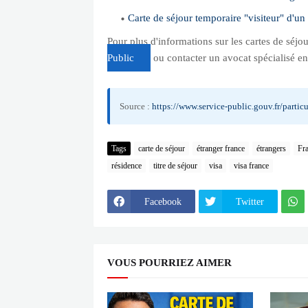
Carte de séjour temporaire "visiteur" d'un
Pour plus d'informations sur les cartes de séjo
Public
ou contacter un avocat spécialisé en 
Source :
https://www.service-public.gouv.fr/particu
Tags
carte de séjour
étranger france
étrangers
Fr
résidence
titre de séjour
visa
visa france
Facebook
Twitter
VOUS POURRIEZ AIMER